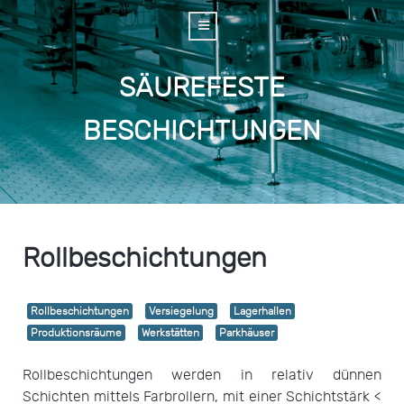
SÄUREFESTE
BESCHICHTUNGEN
Rollbeschichtungen
Rollbeschichtungen
Versiegelung
Lagerhallen
Produktionsräume
Werkstätten
Parkhäuser
Rollbeschichtungen werden in relativ dünnen
Schichten mittels Farbrollern, mit einer Schichtstärk <