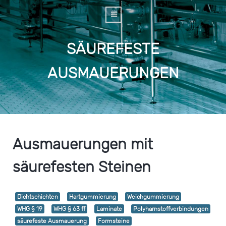
SÄUREFESTE
AUSMAUERUNGEN
Ausmauerungen mit
säurefesten Steinen
Dichtschichten
Hartgummierung
Weichgummierung
WHG § 19
WHG § 63 ff
Laminate
Polyharnstoffverbindungen
säurefeste Ausmauerung
Formsteine