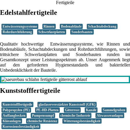
Fertigteile
Edelstahlfertigteile
Entwässerungssysteme
Rinnen
Bodenabläufe
Schachtabdeckung
Rohrdurchführung
Schwerlastplatten
Sonderbauten
Qualitativ hochwertige Entwässerungssysteme, wie Rinnen und
Bodenabläufe, Schachtabdeckungen und Rohrdurchführungen, sowie
trittsichere Schwerlastplatten und Sonderbauten runden im
Gesamtkonzept unser Leistungsspektrum ab. Unser Augenmerk liegt
auf den geforderten Hygienestandards und bakterieller
Unbedenklichkeit der Bauteile.
Kunststofffertigteile
Kunststofffertigteile
glasfaserverstärkter Kunststoff (GFK)
Polypropylen (PE)
PE-HD-Platten
Gitterrost
Kanäle
Sammelgruben
Auffangbecken
Pumpensumpf
chemische Industrie
Abwasseranlagen
Kläranlagen
chemische Resistenz
Witterungsbeständigkeit
Korrosionsbeständigkeit