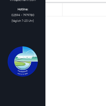
Hotline:
02594 - 7979780
(täglich 7-23 Uhr)