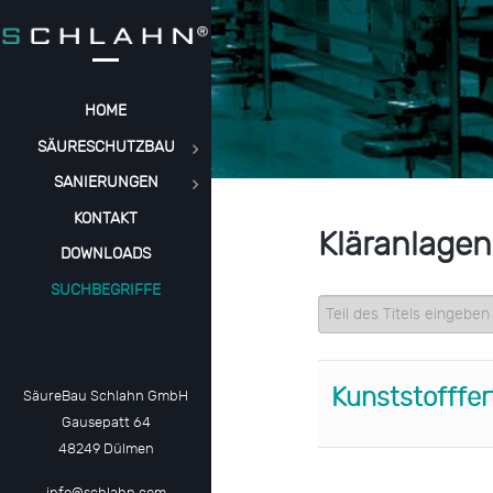
HOME
SÄURESCHUTZBAU
SANIERUNGEN
KONTAKT
Kläranlagen
DOWNLOADS
SUCHBEGRIFFE
Teil des Titels eingeb
Kunststofffert
SäureBau Schlahn GmbH
Gausepatt 64
48249 Dülmen
info@schlahn.com