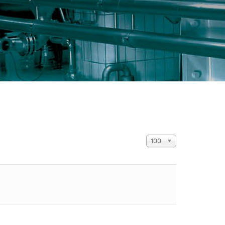
Anzeige #
100