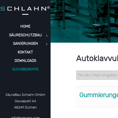
HOME
SÄURESCHUTZBAU
SANIERUNGEN
KONTAKT
Autoklavvul
DOWNLOADS
SUCHBEGRIFFE
Teil des Titels eingeb
Gummierungen
SäureBau Schlahn GmbH
Gausepatt 64
48249 Dülmen
info@schlahn.com