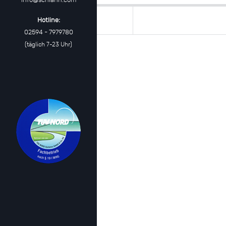
Hotline:
02594 - 7979780
(täglich 7-23 Uhr)